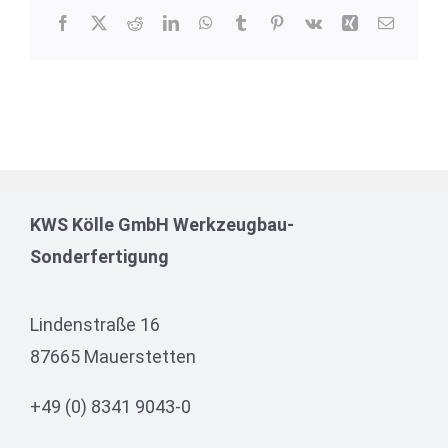
Facebook
Twitter
Reddit
LinkedIn
WhatsApp
Tumblr
Pinterest
Vk
Xing
E-
Mail
KWS Kölle GmbH Werkzeugbau-
Sonderfertigung
Lindenstraße 16
87665 Mauerstetten
+49 (0) 8341 9043-0